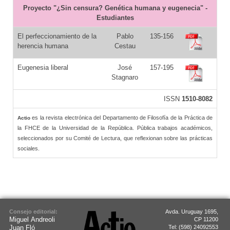
Proyecto "¿Sin censura? Genética humana y eugenecia" -
Estudiantes
El perfeccionamiento de la
Pablo
135-156
herencia humana
Cestau
Eugenesia liberal
José
157-195
Stagnaro
ISSN
1510-8082
es la revista electrónica del Departamento de Filosofía de la Práctica de
Actio
la FHCE de la Universidad de la República. Pública trabajos académicos,
seleccionados por su Comité de Lectura, que reflexionan sobre las prácticas
sociales.
Consejo editorial:
Avda. Uruguay 1695,
Miguel Andreoli
CP 11200
Juan Fló
Tel: (598) 24092553