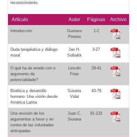
reconocimiento.
Artículo
Autor
Páginas
Archivo
Introducción
Gustavo
1-2
Pereira
Duda terapéutica y diálogo
Jan H.
3-27
moral
Solbakk
O qué ha de errado con o
Lincoln
29-41
argumento da
Frias
potencialidade?
Bioética y desarrollo
Susana
43-79
humano: Una visión desde
Vidal
América Latina
Una revisión de los
Juan C.
81-133
argumentos a favor y en
Siurana
contra de las voluntades
anticipadas