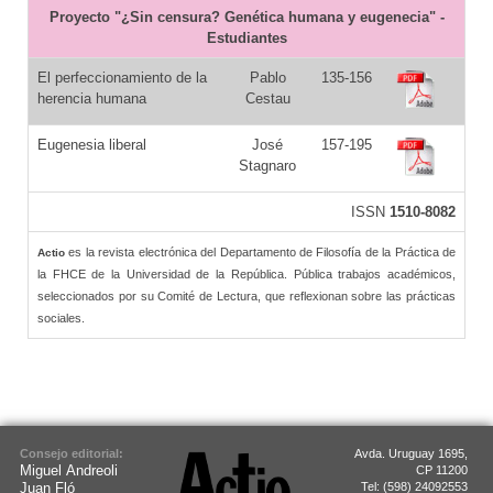
Proyecto "¿Sin censura? Genética humana y eugenecia" -
Estudiantes
El perfeccionamiento de la
Pablo
135-156
herencia humana
Cestau
Eugenesia liberal
José
157-195
Stagnaro
ISSN
1510-8082
es la revista electrónica del Departamento de Filosofía de la Práctica de
Actio
la FHCE de la Universidad de la República. Pública trabajos académicos,
seleccionados por su Comité de Lectura, que reflexionan sobre las prácticas
sociales.
Consejo editorial:
Avda. Uruguay 1695,
Miguel Andreoli
CP 11200
Juan Fló
Tel: (598) 24092553