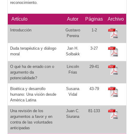
reconocimiento.
Artículo
Autor
Páginas
Archivo
Introducción
Gustavo
1-2
Pereira
Duda terapéutica y diálogo
Jan H.
3-27
moral
Solbakk
O qué ha de errado con o
Lincoln
29-41
argumento da
Frias
potencialidade?
Bioética y desarrollo
Susana
43-79
humano: Una visión desde
Vidal
América Latina
Una revisión de los
Juan C.
81-133
argumentos a favor y en
Siurana
contra de las voluntades
anticipadas